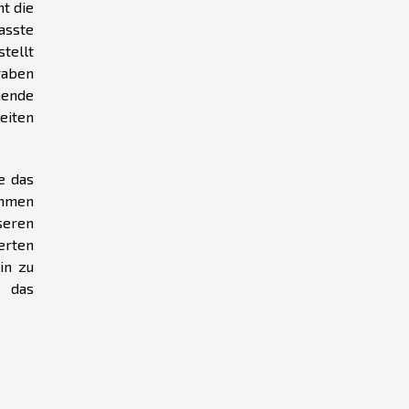
t die
sste
tellt
gaben
hende
eiten
e das
ehmen
seren
erten
in zu
t das