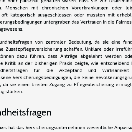
ein oder pauschal gehalten waren, dass sie zur Diskrimini
en. Menschen mit chronischen Vorerkrankungen oder lei
 oft kategorisch ausgeschlossen oder mussten mit erhebl
herungsbedingungen untergraben das Vertrauen in die Fairnes
ungswesens.
undheitsfragen von zentraler Bedeutung, da sie eine fund
e Zusatzpflegeversicherung schaffen. Unklare oder irrefüh
önnen dazu führen, dass Anträge abgelehnt werden od
e Kritik an der bisherigen Praxis zeigte, wie entscheidend k
sundheitsfragen für die Akzeptanz und Wirksamkeit
ssene Versicherungsbedingungen, die keine Bevölkerungsgr
en, da sie einen breiten Zugang zu Pflegeabsicherung ermögl
ig stärken.
dheitsfragen
Praxis hat das Versicherungsunternehmen wesentliche Anpass