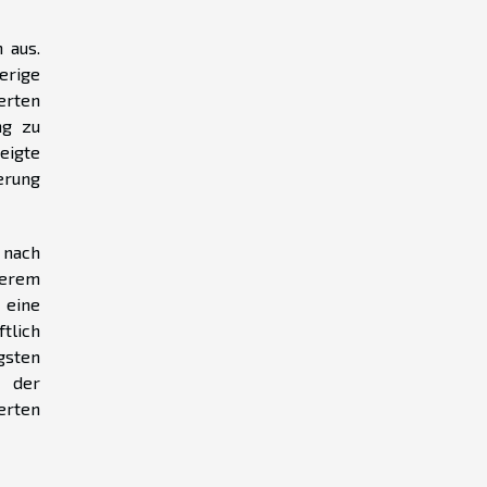
 aus.
erige
erten
ng zu
eigte
erung
 nach
serem
 eine
tlich
gsten
d der
erten