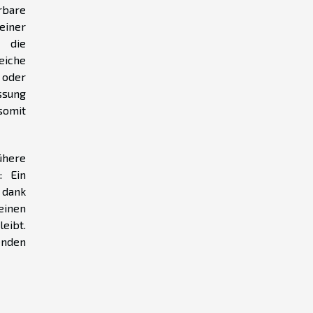
rbare
einer
n die
eiche
 oder
ssung
somit
ühere
: Ein
 dank
einen
eibt.
enden