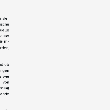
i der
ische
uelle
k und
t für
rden,
nd ob
ungen
s wie
n von
erung
sende