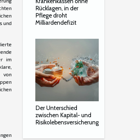
Krankenkassen ohne
erung
Rücklagen, in der
chten
Pflege droht
ichen
Milliardendefizit
s und
ierte
rende
er im
lare,
 von
uppen
ichen
Der Unterschied
zwischen Kapital- und
Risikolebensversicherung
ungen