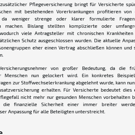
usätzlicher Pflegeversicherung bringt für Versicherte spü
chen mit bestehenden Vorerkrankungen profitieren von 
, da weniger strenge oder klarer formulierte Frage
ich machen. Bislang stellten komplizierte oder umfangr
wodurch viele Antragsteller mit chronischen Krankheiten
ätzlichen Schutz ausgeschlossen wurden. Die aktuelle Anpa
rsonengruppen eher einen Vertrag abschließen können und 
n.
 Versicherungsnehmer von großer Bedeutung, da die fr
er Menschen nun gelockert wird. Ein konkretes Beispiel
Fragen zur Stoffwechselerkrankung abgelehnt wurde, kann nun
usatzversicherung erhalten. Für Versicherte bedeutet dies 
Pflegefall nicht mehr nur gesunden Menschen vorbehalten bl
d die finanzielle Sicherheit einer immer breiter werd
r Anpassung für alle Beteiligten unterstreicht.
e