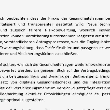
ich beobachten, dass die Praxis der Gesundheitsfragen be
talisiert und transparenter gestaltet wird. Neue techn
nd zugleich fairere Risikobewertung, wodurch individ
erden können. Versicherungsunternehmen reagieren auf Kriti
n, verständlicheren Antragsprozessen, was die Zugänglichkei
 Erwartungshaltung, dass Tarife flexibler und passgenauer we
gieren und Absicherungslücken zu schließen.
uf achten, wie sich die Gesundheitsfragen weiterentwickeln u
bewertet werden. Ein genauer Blick auf die Vertragsbeding
s um Leistungsumfang und Dynamik der Beiträge geht. Trend
insatz von digitalen Gesundheitschecks und die Integratio
ass der Versicherungsmarkt im Bereich Zusatzpflegeversich
Beobachtung aktueller Entwicklungen ermöglicht es, pas
ge optimal zu gestalten.