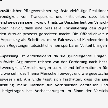
usätzlicher Pflegeversicherung löste vielfältige Reaktionen
endigkeit von Transparenz und kritisierten, dass bish
hend gewesen seien, was oftmals zu Unsicherheit bei Versich
hoben hervor, dass eine präzisere Formulierung den Zuga
 den Auswahlprozess gerechter macht. Die Öffentlichkeit z
 Anpassung als Schritt zu mehr Fairness und Kundenorienti
euen Regelungen tatsächlich einen spürbaren Vorteil bringen.
 Anpassung ist entscheidend, da sie grundlegende Fragen
 aufwirft. Argumente reichen von der Forderung nach bes
twendigkeit, Versicherungen ausreichend Informationen für
gt, wie sehr das Thema Menschen bewegt und wie gesellschaf
gswesen ist. Am Ende lässt sich festhalten, dass die jün
Richtung mehr Klarheit für Verbraucher darstellen un
u beigetragen hat, Verbesserungen im Sinne der Versich