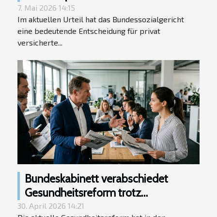
gesetzliche Krankenversicherung
7. Mai 2026 14:15
Im aktuellen Urteil hat das Bundessozialgericht
trotz reduziertem Gehalt unterhalb
eine bedeutende Entscheidung für privat
der Jahresarbeitsentgeltgrenze.
versicherte...
Bundeskabinett verabschiedet
Gesundheitsreform trotz
umfangreicher Kritik
30. April 2026 14:21