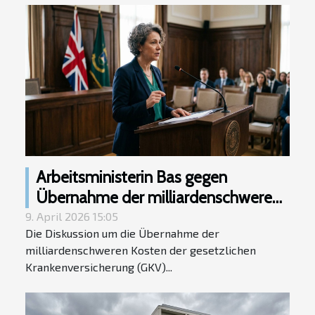
Arbeitsministerin Bas gegen
Übernahme der milliardenschweren
GKV-Kosten für Bürgergeld-
9. April 2026 15:05
Die Diskussion um die Übernahme der
Empfänger
milliardenschweren Kosten der gesetzlichen
Krankenversicherung (GKV)...