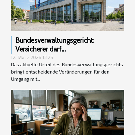
Bundesverwaltungsgericht:
Versicherer darf
Diagnoseinformationen aus
12. März 2026 13:25
Das aktuelle Urteil des Bundesverwaltungsgerichts
eingereichten Rechnungen nicht für
bringt entscheidende Veränderungen für den
Vorsorgeangebote nutzen
Umgang mit...