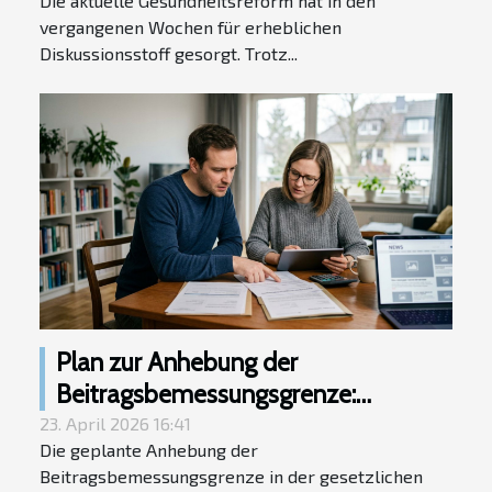
Die aktuelle Gesundheitsreform hat in den
vergangenen Wochen für erheblichen
Diskussionsstoff gesorgt. Trotz...
Plan zur Anhebung der
Beitragsbemessungsgrenze:
Befürchtungen einer Massenflucht in
23. April 2026 16:41
Die geplante Anhebung der
die private Krankenversicherung
Beitragsbemessungsgrenze in der gesetzlichen